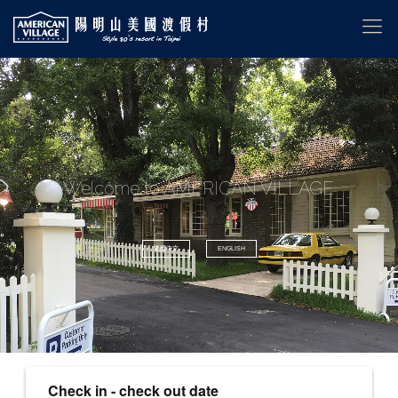
Welcome to AMERICAN VILLAGE
繁體中文
ENGLISH
Check in - check out date