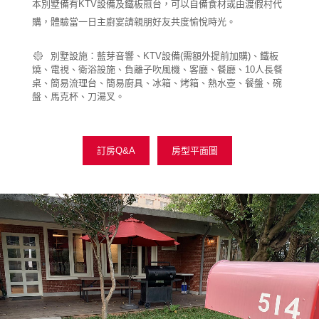
本別墅備有KTV設備及鐵板煎台，可以自備食材或由渡假村代
購，體驗當一日主廚宴請親朋好友共度愉悅時光。
別墅設施：藍芽音響、KTV設備(需額外提前加購)、鐵板
燒、電視、衛浴設施、負離子吹風機、客廳、餐廳、10人長餐
桌、簡易流理台、簡易廚具、冰箱、烤箱、熱水壺、餐盤、碗
盤、馬克杯、刀湯叉。
訂房Q&A
房型平面圖